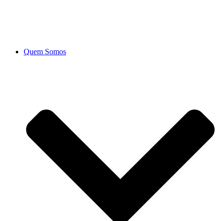
Ir
para
o
conteúdo
Quem Somos