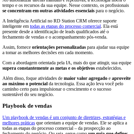
tempo e os recursos da sua equipe. Nesse contexto, os profissionais
se concentram em outras atividades essenciais
para o negócio.
A Inteligência Artificial no RD Station CRM oferece suporte
inteligente em
todas as etapas do processo comercial
. Ela está
presente desde a identificação de leads qualificados até o
fechamento de vendas e o acompanhamento pós-venda.
Assim, fornece
orientações personalizadas
para ajudar sua equipe
a tomar as melhores decisões em cada momento.
Com a abordagem orientada pela IA, mais do que atingir, sua equipe
supera constantemente as metas e os objetivos
estabelecidos.
Além disso, foque atividades de
maior valor agregado
e
aproveite
ao máximo o potencial
da tecnologia. Essa ação leva você pelo
caminho certo para impulsionar o crescimento e o sucesso
sustentável do seu negócio.
Playbook de vendas
Um playbook de vendas é um conjunto de diretrizes, estratégias e
melhores práticas
que orientam a equipe de vendas. Ele se aplica a
todas as etapas do processo comercial – da prospecção ao
fechamento do negócio. Ou seja, serve como
um guia que define
: