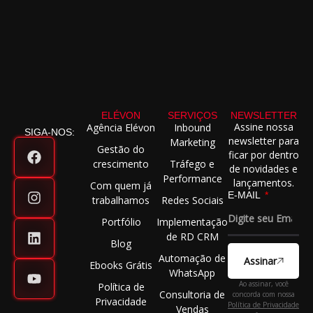
ELÉVON
SERVIÇOS
NEWSLETTER
Assine nossa
Agência Elévon
Inbound
SIGA-NOS:
newsletter para
Marketing
Gestão do
ficar por dentro
crescimento
Tráfego e
de novidades e
Performance
lançamentos.
Com quem já
E-MAIL
trabalhamos
Redes Sociais
Portfólio
Implementação
de RD CRM
Blog
Automação de
Assinar
Ebooks Grátis
WhatsApp
Ao assinar, você
Política de
Consultoria de
concorda com nossa
Privacidade
Política de Privacidade
Vendas