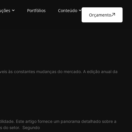
uções
Portfólios
Conteúdo
Orçamento
áveis às constantes mudanças do mercado. A edição anual da
ilidade. Este artigo fornece um panorama detalhado sobre a
is do setor. Segundo