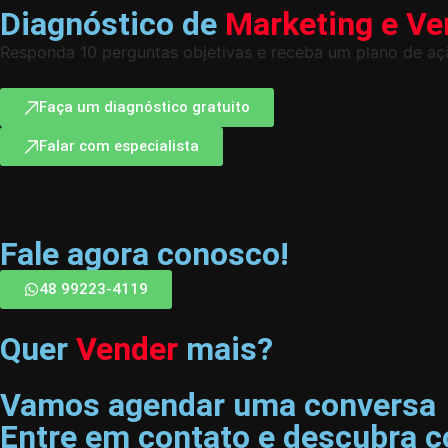
Diagnóstico de
Marketing e V
Responda 10 perguntas objetivas e receba um plano de açã
Faça um diagnóstico gratuito
Falar com especialista
Fale agora conosco!
48 99223-4119
Quer
Vender
mais?
Vamos agendar uma conversa
Entre em contato e descubra 