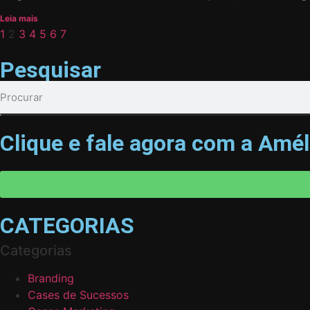
Leia mais
1
2
3
4
5
6
7
Pesquisar
Clique e fale agora com a Améli
CATEGORIAS
Categorias
Branding
Cases de Sucessos