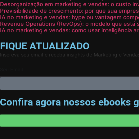
Desorganização em marketing e vendas: o custo invi
Previsibilidade de crescimento: por que sua empres
IA no marketing e vendas: hype ou vantagem compet
Revenue Operations (RevOps): o modelo que está s
IA no marketing e vendas: como usar inteligência art
FIQUE ATUALIZADO
Inscreva seu email e receba insights de Marketing e Venda
Confira agora nossos ebooks g